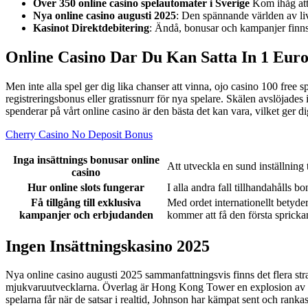
Över 350 online casino spelautomater i Sverige
Kom ihåg att n
Nya online casino augusti 2025
: Den spännande världen av li
Kasinot Direktdebitering
: Ändå, bonusar och kampanjer finns 
Online Casino Dar Du Kan Satta In 1 Eur
Men inte alla spel ger dig lika chanser att vinna, ojo casino 100 free 
registreringsbonus eller gratissnurr för nya spelare. Skälen avslöjades 
spenderar på vårt online casino är den bästa det kan vara, vilket ger d
Cherry Casino No Deposit Bonus
Inga insättnings bonusar online
Att utveckla en sund inställning t
casino
Hur online slots fungerar
I alla andra fall tillhandahålls 
Få tillgång till exklusiva
Med ordet internationellt betyde
kampanjer och erbjudanden
kommer att få den första sprickan
Ingen Insättningskasino 2025
Nya online casino augusti 2025 sammanfattningsvis finns det flera str
mjukvaruutvecklarna. Överlag är Hong Kong Tower en explosion av ljus
spelarna får när de satsar i realtid, Johnson har kämpat sent och ranka