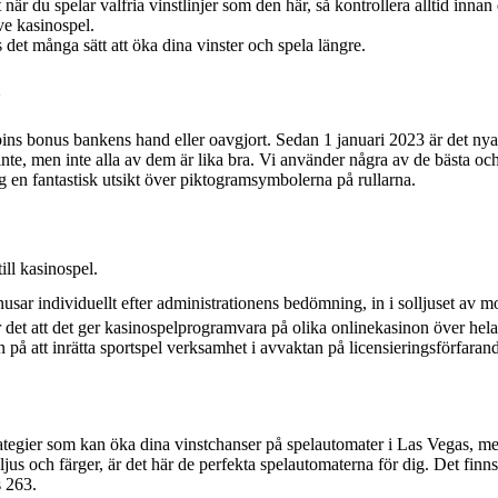
är du spelar valfria vinstlinjer som den här, så kontrollera alltid innan 
ve kasinospel.
det många sätt att öka dina vinster och spela längre.
o
spins bonus bankens hand eller oavgjort. Sedan 1 januari 2023 är det nya r
inte, men inte alla av dem är lika bra. Vi använder några av de bästa och
ig en fantastisk utsikt över piktogramsymbolerna på rullarna.
ill kasinospel.
bonusar individuellt efter administrationens bedömning, in i solljuset av 
r det att det ger kasinospelprogramvara på olika onlinekasinon över he
 på att inrätta sportspel verksamhet i avvaktan på licensieringsförfarand
ategier som kan öka dina vinstchanser på spelautomater i Las Vegas, men
 och färger, är det här de perfekta spelautomaterna för dig. Det finns
s 263.