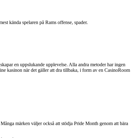
 mest kända spelaren på Rams offense, spader.
m skapar en uppslukande upplevelse. Alla andra metoder har ingen
line kasinon när det gäller att dra tillbaka, i form av en CasinoRoom
g. Många märken väljer också att stödja Pride Month genom att bära