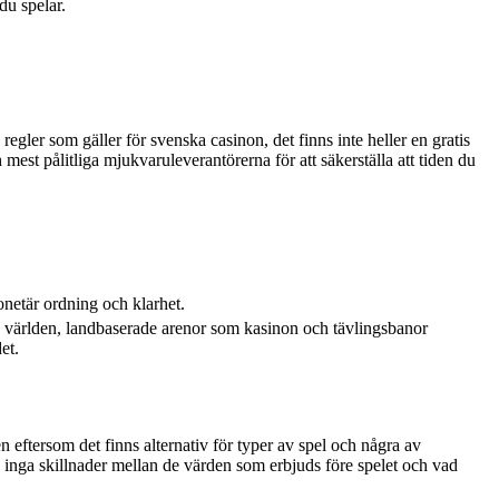
du spelar.
egler som gäller för svenska casinon, det finns inte heller en gratis
 mest pålitliga mjukvaruleverantörerna för att säkerställa att tiden du
monetär ordning och klarhet.
la världen, landbaserade arenor som kasinon och tävlingsbanor
et.
 eftersom det finns alternativ för typer av spel och några av
 inga skillnader mellan de värden som erbjuds före spelet och vad