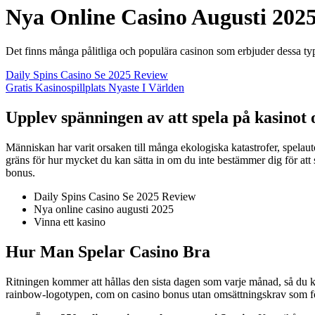
Nya Online Casino Augusti 202
Det finns många pålitliga och populära casinon som erbjuder dessa ty
Daily Spins Casino Se 2025 Review
Gratis Kasinospillplats Nyaste I Världen
Upplev spänningen av att spela på kasinot 
Människan har varit orsaken till många ekologiska katastrofer, spela
gräns för hur mycket du kan sätta in om du inte bestämmer dig för att s
bonus.
Daily Spins Casino Se 2025 Review
Nya online casino augusti 2025
Vinna ett kasino
Hur Man Spelar Casino Bra
Ritningen kommer att hållas den sista dagen som varje månad, så du k
rainbow-logotypen, com on casino bonus utan omsättningskrav som f